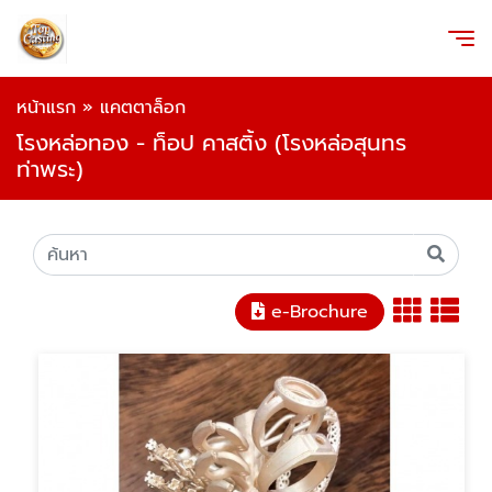
หน้าแรก
»
แคตตาล็อก
โรงหล่อทอง - ท็อป คาสติ้ง (โรงหล่อสุนทร
ท่าพระ)
e-Brochure