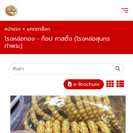
หน้าแรก
»
แคตตาล็อก
โรงหล่อทอง - ท็อป คาสติ้ง (โรงหล่อสุนทร
ท่าพระ)
e-Brochure